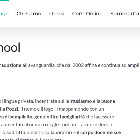
age
Chi siamo
I Corsi
Corsi Online
SummerC
hool
traduzione
all’avanguardia, che dal 2002 affina e continua ad ampl
 lingue privata, incentrata sull’
entusiasmo e la buona
lla Pozzi.
Il nome e il logo, il mappamondo con un
ea di semplicità, genuinità e famigliarità
che facessero
aumentato il numero degli studenti – alcuni di loro li
 o addirittura nostri collaboratori –
il corpo docente si è
proposta didattica si è ampliata.