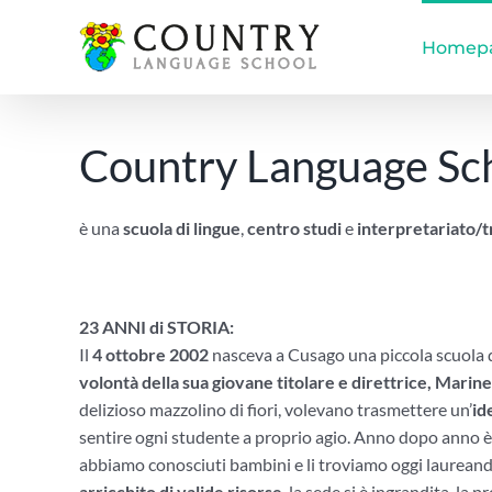
Salta
al
Homep
contenuto
Country Language Sc
è una
scuola di lingue
,
centro studi
e
interpretariato/
23 ANNI di STORIA:
Il
4 ottobre 2002
nasceva a Cusago una piccola scuola di
volontà della sua giovane titolare e direttrice, Marine
delizioso mazzolino di fiori, volevano trasmettere un’
id
sentire ogni studente a proprio agio. Anno dopo anno è 
abbiamo conosciuti bambini e li troviamo oggi laureandi
arricchito di valide risorse
, la sede si è ingrandita, la 