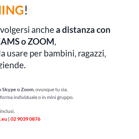
NING
!
volgersi anche
a distanza con
TEAMS o ZOOM
,
 da usare per bambini, ragazzi,
aziende.
ia
Skype o Zoom
, ovunque tu sia.
n forma individuale o in mini gruppo.
inclusi.
.eu
|
02 9039 0876