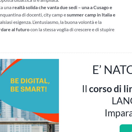
ata una
realtà solida che vanta due sedi – una a Cusago e
cinquantina di docenti, city camp e
summer camp in Italia e
ualsiasi esigenza. L’entusiasmo, la buona volontà e la
dare al futuro
con la stessa voglia di crescere e di stupire
E’ NAT
Il
corso di l
LAN
Impara