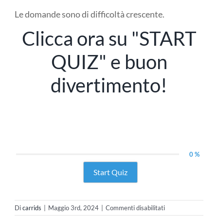
Le domande sono di difficoltà crescente.
Clicca ora su "START
QUIZ" e buon
divertimento!
0 %
Start Quiz
su
Di
carrids
|
Maggio 3rd, 2024
|
Commenti disabilitati
Summer