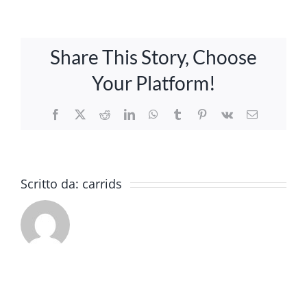
camp
English
test
Share This Story, Choose
Your Platform!
Facebook
X
Reddit
LinkedIn
WhatsApp
Tumblr
Pinterest
Vk
Email
Scritto da:
carrids