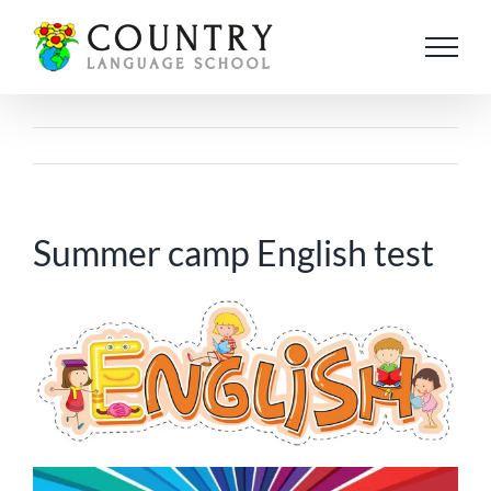
Salta
al
contenuto
Summer camp English test