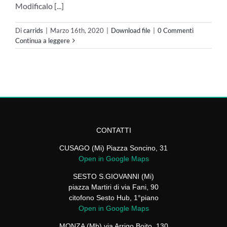
Modificalo [...]
Di
carrids
|
Marzo 16th, 2020
|
Download file
|
0 Commenti
Continua a leggere
CONTATTI
CUSAGO (Mi) Piazza Soncino, 31
Open in Google Maps
SESTO S.GIOVANNI (Mi)
piazza Martiri di via Fani, 90
citofono Sesto Hub, 1°piano
Open in Google Maps
MONZA (Mb) via Arrigo Boito, 130