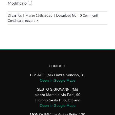
Modificalo [...]
Di
carrids
|
Marzo 16th, 2020
|
Download file
|
0 Commenti
Continua a leggere
CONTATTI
CUSAGO (Mi) Piazza Soncino, 31
Open in Google Maps
SESTO S.GIOVANNI (Mi)
piazza Martiri di via Fani, 90
citofono Sesto Hub, 1°piano
Open in Google Maps
MONZA (Mb) via Arrigo Boito, 130